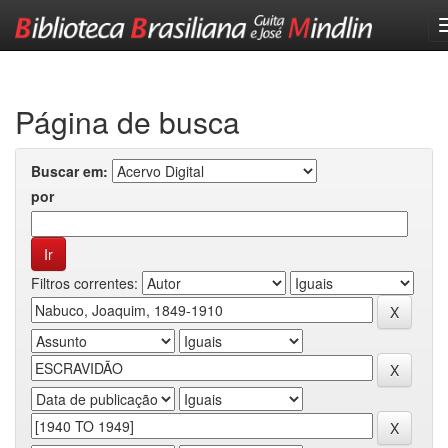
Skip
navigation
Página de busca
Buscar em:
por
Filtros correntes: