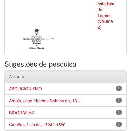
estadista
do
Império
(Volume
2)
Sugestões de pesquisa
Assunto
ABOLICIONISMO
1
Araújo, José Thomaz Nabuco de, 18...
1
BIOGRAFIAS
1
Camões, Luís de, 1524?-1580
1