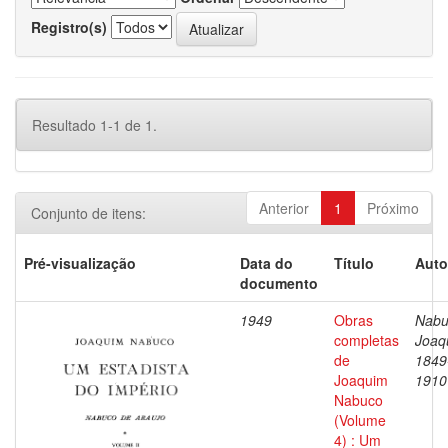
Registro(s)
Resultado 1-1 de 1.
Anterior
1
Próximo
Conjunto de itens:
Pré-visualização
Data do
Título
Auto
documento
1949
Obras
Nabu
completas
Joaq
de
1849
Joaquim
1910
Nabuco
(Volume
4) : Um