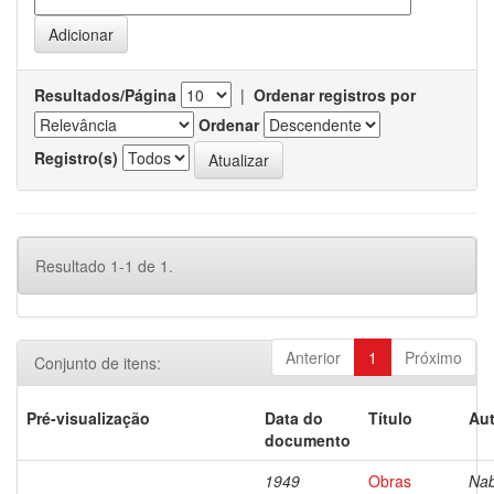
Resultados/Página
|
Ordenar registros por
Ordenar
Registro(s)
Resultado 1-1 de 1.
Anterior
1
Próximo
Conjunto de itens:
Pré-visualização
Data do
Título
Aut
documento
1949
Obras
Nab