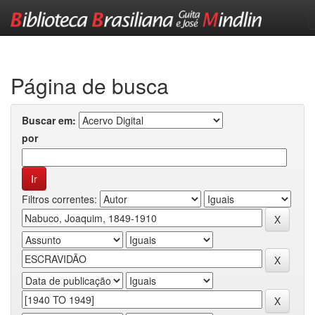
Skip
navigation
Página de busca
Buscar em:
por
Filtros correntes: