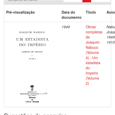
Pré-visualização
Data do
Título
Auto
documento
1949
Obras
Nabu
completas
Joaq
de
1849
Joaquim
1910
Nabuco
(Volume
4) : Um
estadista
do
Império
(Volume
2)