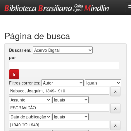
Skip
navigation
Página de busca
Buscar em:
por
Filtros correntes: