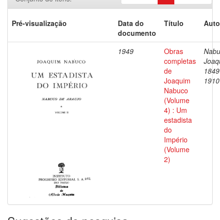
Pré-visualização
Data do
Título
Auto
documento
1949
Obras
Nabu
completas
Joaq
de
1849
Joaquim
1910
Nabuco
(Volume
4) : Um
estadista
do
Império
(Volume
2)