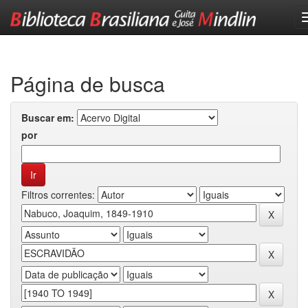
Skip
navigation
Página de busca
Buscar em:
por
Filtros correntes: