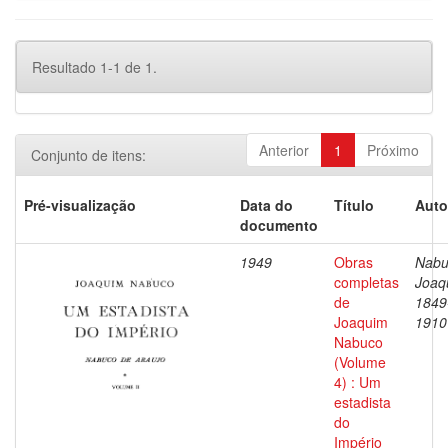
Resultado 1-1 de 1.
Anterior
1
Próximo
Conjunto de itens:
Pré-visualização
Data do
Título
Auto
documento
1949
Obras
Nabu
completas
Joaq
de
1849
Joaquim
1910
Nabuco
(Volume
4) : Um
estadista
do
Império