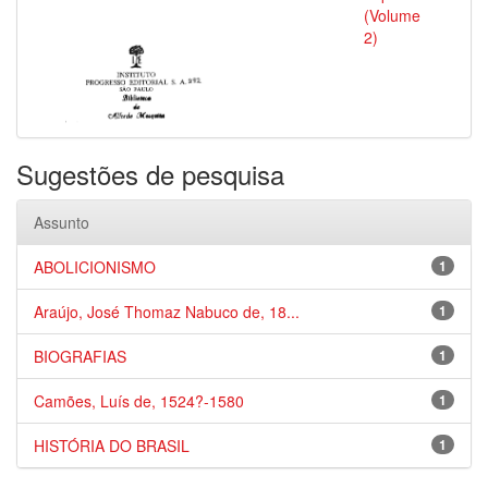
(Volume
2)
Sugestões de pesquisa
Assunto
ABOLICIONISMO
1
Araújo, José Thomaz Nabuco de, 18...
1
BIOGRAFIAS
1
Camões, Luís de, 1524?-1580
1
HISTÓRIA DO BRASIL
1