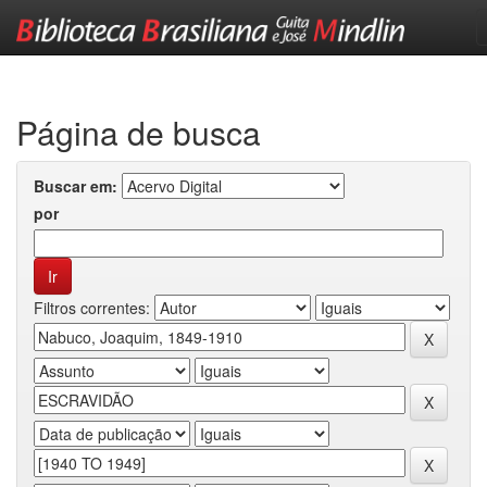
Skip
navigation
Página de busca
Buscar em:
por
Filtros correntes: