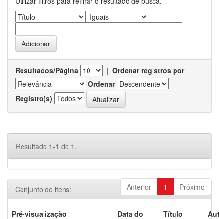
Utilizar filtros para refinar o resultado de busca.
Resultados/Página
|
Ordenar registros por
Ordenar
Registro(s)
Resultado 1-1 de 1.
Anterior
1
Próximo
Conjunto de itens:
Pré-visualização
Data do
Título
Aut