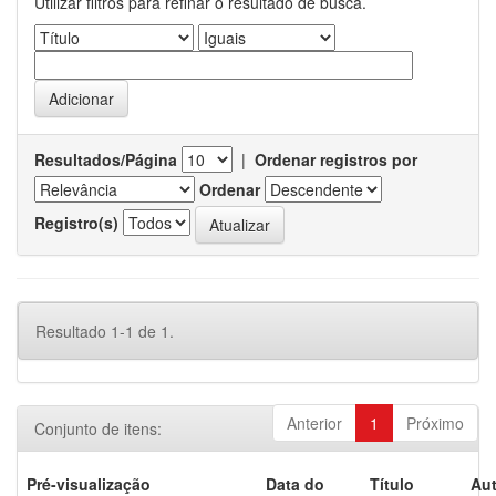
Utilizar filtros para refinar o resultado de busca.
Resultados/Página
|
Ordenar registros por
Ordenar
Registro(s)
Resultado 1-1 de 1.
Anterior
1
Próximo
Conjunto de itens:
Pré-visualização
Data do
Título
Aut