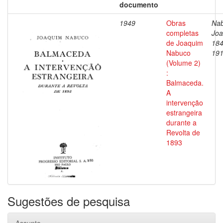
documento
1949
Obras
Nab
completas
Joa
de Joaquim
184
Nabuco
19
(Volume 2)
:
Balmaceda.
A
intervenção
estrangeira
durante a
Revolta de
1893
Sugestões de pesquisa