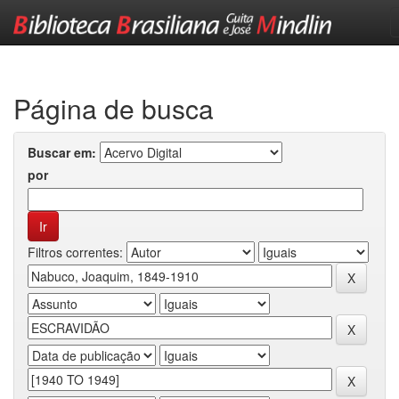
Skip
navigation
Página de busca
Buscar em:
por
Filtros correntes: