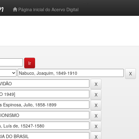
-->
Página inicial do Acervo Digital