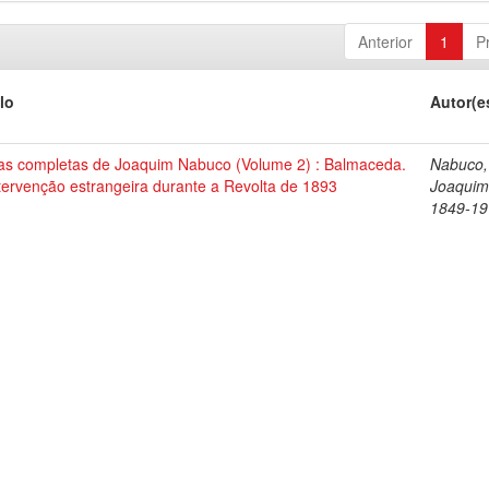
Anterior
1
P
lo
Autor(e
as completas de Joaquim Nabuco (Volume 2) : Balmaceda.
Nabuco,
tervenção estrangeira durante a Revolta de 1893
Joaquim
1849-19