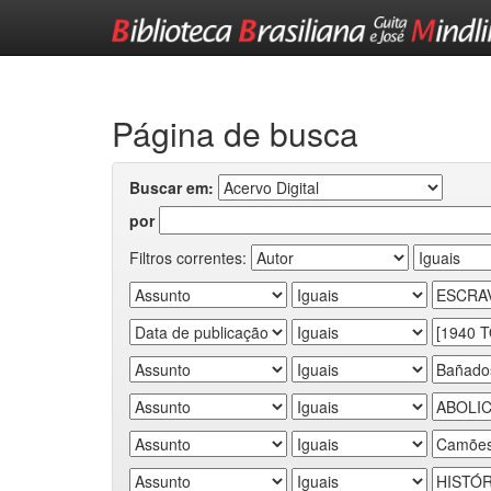
Skip
navigation
Página de busca
Buscar em:
por
Filtros correntes: