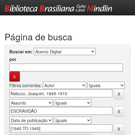
Skip
navigation
Página de busca
Buscar em:
por
Filtros correntes: