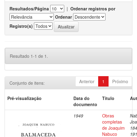
Resultados/Página
|
Ordenar registros por
Ordenar
Registro(s)
Resultado 1-1 de 1.
Anterior
1
Próximo
Conjunto de itens:
Pré-visualização
Data do
Título
Aut
documento
1949
Obras
Nab
completas
Joa
de Joaquim
184
Nabuco
19