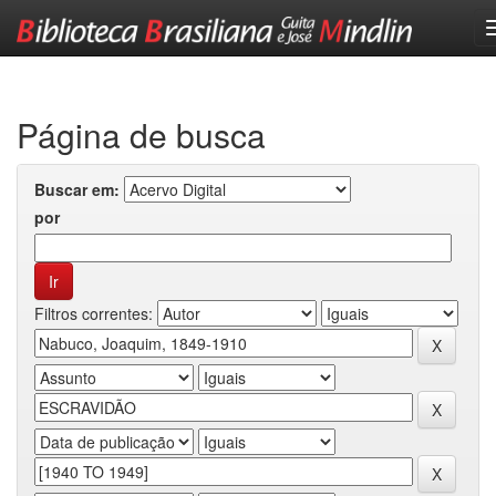
Skip
navigation
Página de busca
Buscar em:
por
Filtros correntes: