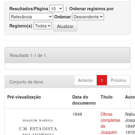
Resultados/Página
|
Ordenar registros por
Ordenar
Registro(s)
Resultado 1-1 de 1.
Anterior
1
Próximo
Conjunto de itens:
Pré-visualização
Data do
Título
Auto
documento
1949
Obras
Nabu
completas
Joaq
de
1849
Joaquim
1910