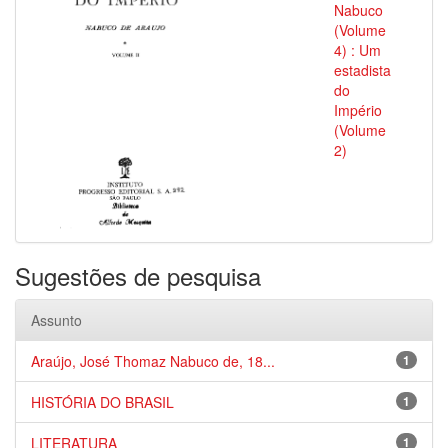
Nabuco
(Volume
4) : Um
estadista
do
Império
(Volume
2)
Sugestões de pesquisa
Assunto
Araújo, José Thomaz Nabuco de, 18...
1
HISTÓRIA DO BRASIL
1
LITERATURA
1