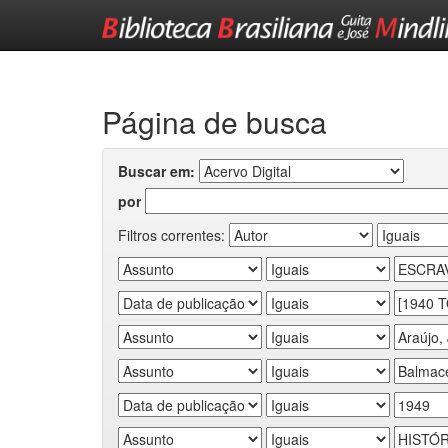
Skip
navigation
Página de busca
Buscar em:
por
Filtros correntes: