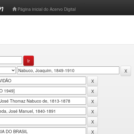
-->
Página inicial do Acervo Digital