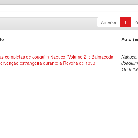
Anterior
1
P
lo
Autor(e
as completas de Joaquim Nabuco (Volume 2) : Balmaceda.
Nabuco,
tervenção estrangeira durante a Revolta de 1893
Joaquim
1849-19