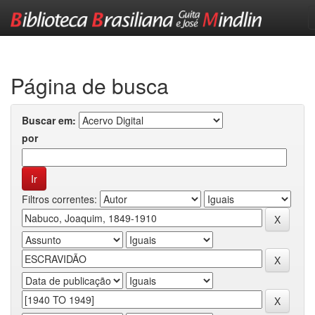
Skip
navigation
Página de busca
Buscar em:
por
Filtros correntes: