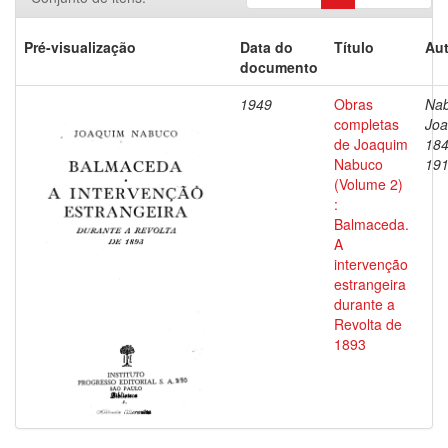
Pré-visualização
Data do
Título
Aut
documento
1949
Obras
Nab
completas
Joa
de Joaquim
184
Nabuco
19
(Volume 2)
:
Balmaceda.
A
intervenção
estrangeira
durante a
Revolta de
1893