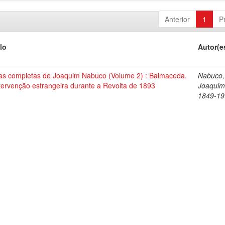
Anterior
1
P
lo
Autor(e
as completas de Joaquim Nabuco (Volume 2) : Balmaceda.
Nabuco,
tervenção estrangeira durante a Revolta de 1893
Joaquim
1849-19