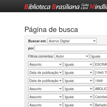
Skip
navigation
Página de busca
Buscar em:
por
Filtros correntes: