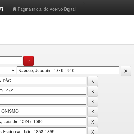
-->
Página inicial do Acervo Digital