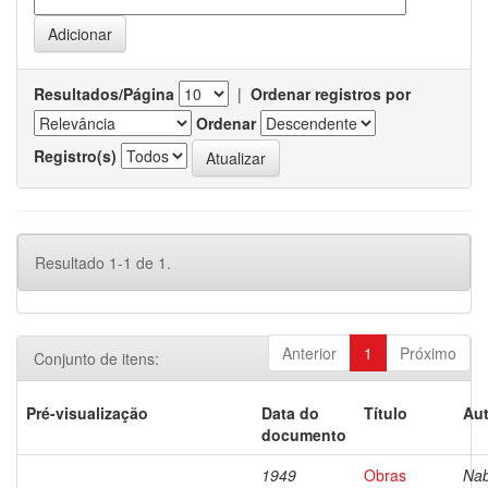
Resultados/Página
|
Ordenar registros por
Ordenar
Registro(s)
Resultado 1-1 de 1.
Anterior
1
Próximo
Conjunto de itens:
Pré-visualização
Data do
Título
Aut
documento
1949
Obras
Nab