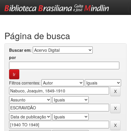
Skip
navigation
Página de busca
Buscar em:
por
Filtros correntes: