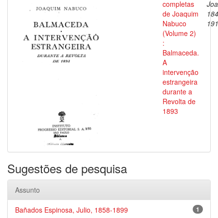
completas
Joa
de Joaquim
184
Nabuco
19
(Volume 2)
:
Balmaceda.
A
intervenção
estrangeira
durante a
Revolta de
1893
Sugestões de pesquisa
Assunto
Bañados Espinosa, Julio, 1858-1899
1