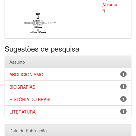
(Volume
2)
Sugestões de pesquisa
Assunto
ABOLICIONISMO
1
BIOGRAFIAS
1
HISTÓRIA DO BRASIL
1
LITERATURA
1
Data de Publicação