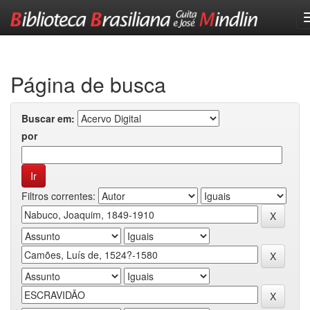
Skip
navigation
Página de busca
Buscar em:
por
Filtros correntes: