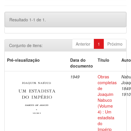
Resultado 1-1 de 1.
Anterior
1
Próximo
Conjunto de itens:
Pré-visualização
Data do
Título
Auto
documento
1949
Obras
Nabu
completas
Joaq
de
1849
Joaquim
1910
Nabuco
(Volume
4) : Um
estadista
do
Império