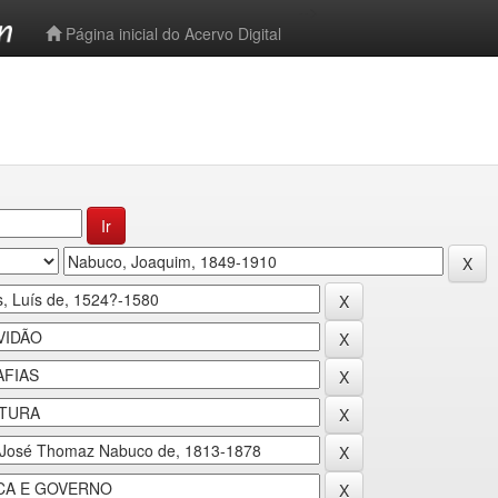
-->
Página inicial do Acervo Digital