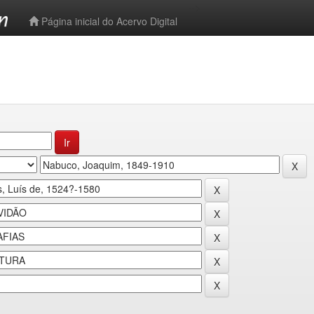
-->
Página inicial do Acervo Digital