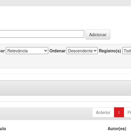
por
Ordenar
Registro(s)
Anterior
1
P
tulo
Autor(es)