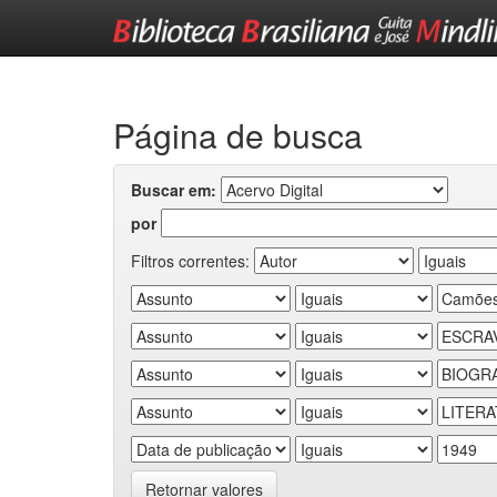
Skip
navigation
Página de busca
Buscar em:
por
Filtros correntes:
Retornar valores