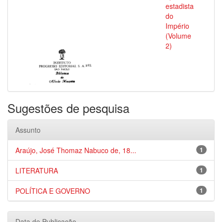
estadista
do
Império
(Volume
2)
Sugestões de pesquisa
Assunto
Araújo, José Thomaz Nabuco de, 18...
1
LITERATURA
1
POLÍTICA E GOVERNO
1
Data de Publicação