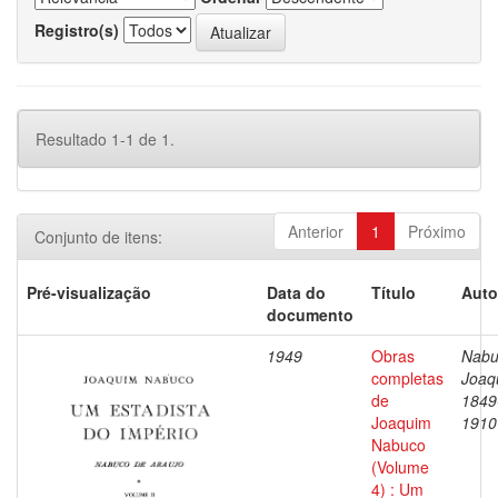
Registro(s)
Resultado 1-1 de 1.
Anterior
1
Próximo
Conjunto de itens:
Pré-visualização
Data do
Título
Auto
documento
1949
Obras
Nabu
completas
Joaq
de
1849
Joaquim
1910
Nabuco
(Volume
4) : Um