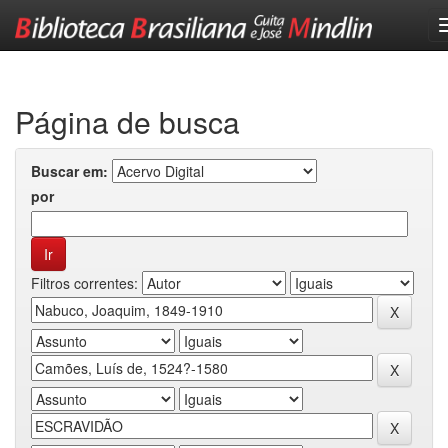
Skip
navigation
Página de busca
Buscar em:
por
Filtros correntes: