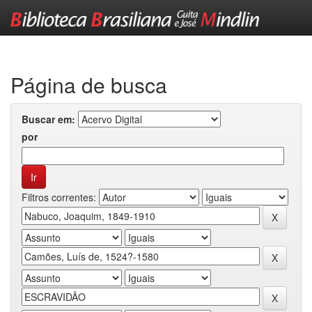
Skip
navigation
Página de busca
Buscar em:
por
Filtros correntes: