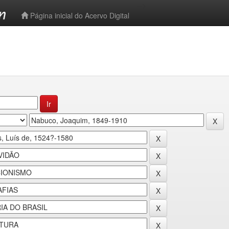
-->
Página inicial do Acervo Digital