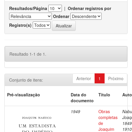
Resultados/Página
|
Ordenar registros por
Ordenar
Registro(s)
Resultado 1-1 de 1.
Anterior
1
Próximo
Conjunto de itens:
Pré-visualização
Data do
Título
Auto
documento
1949
Obras
Nabu
completas
Joaq
de
1849
Joaquim
1910