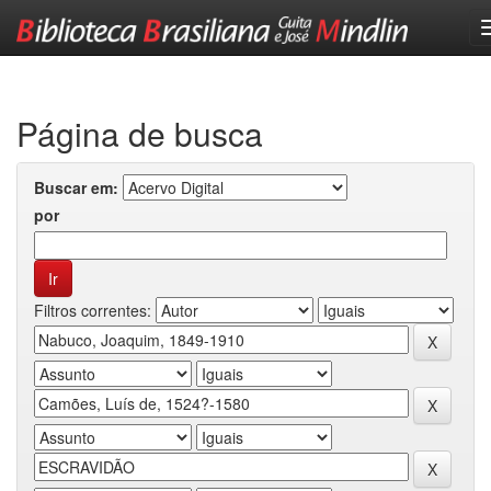
Skip
navigation
Página de busca
Buscar em:
por
Filtros correntes: