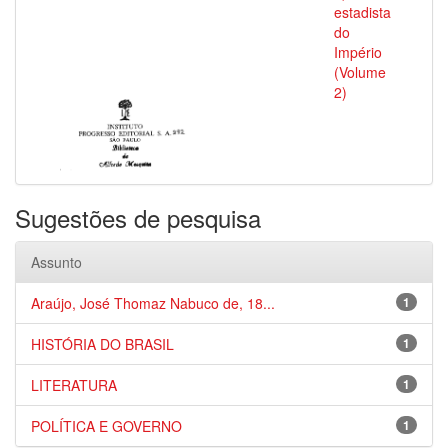
estadista
do
Império
(Volume
2)
Sugestões de pesquisa
Assunto
Araújo, José Thomaz Nabuco de, 18...
1
HISTÓRIA DO BRASIL
1
LITERATURA
1
POLÍTICA E GOVERNO
1