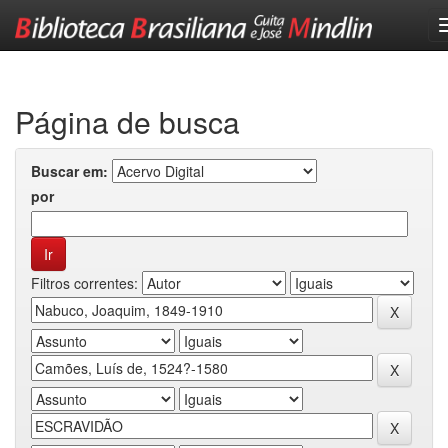
Skip
navigation
Página de busca
Buscar em:
por
Filtros correntes: