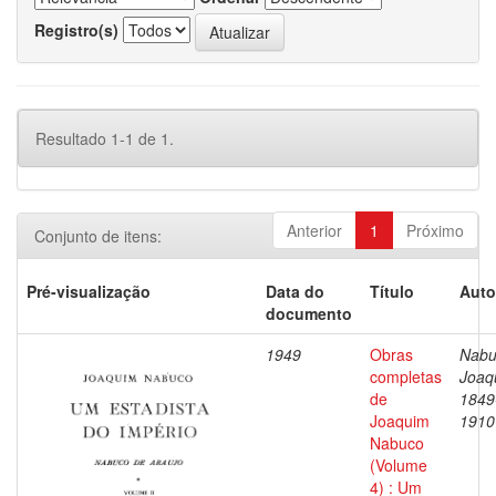
Registro(s)
Resultado 1-1 de 1.
Anterior
1
Próximo
Conjunto de itens:
Pré-visualização
Data do
Título
Auto
documento
1949
Obras
Nabu
completas
Joaq
de
1849
Joaquim
1910
Nabuco
(Volume
4) : Um