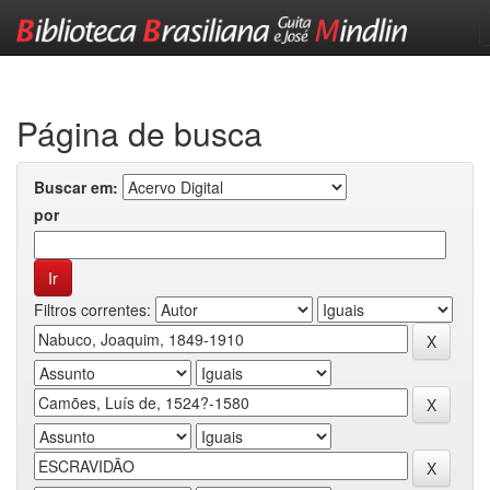
Skip
navigation
Página de busca
Buscar em:
por
Filtros correntes: