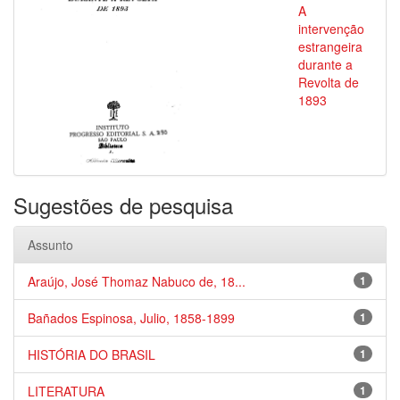
A
intervenção
estrangeira
durante a
Revolta de
1893
Sugestões de pesquisa
Assunto
Araújo, José Thomaz Nabuco de, 18...
1
Bañados Espinosa, Julio, 1858-1899
1
HISTÓRIA DO BRASIL
1
LITERATURA
1