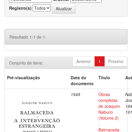
Registro(s)
Resultado 1-1 de 1.
Anterior
1
Próximo
Conjunto de itens:
Pré-visualização
Data do
Título
Aut
documento
1949
Obras
Nab
completas
Joa
de Joaquim
184
Nabuco
19
(Volume 2)
:
Balmaceda.