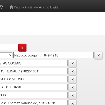
-->
Página inicial do Acervo Digital