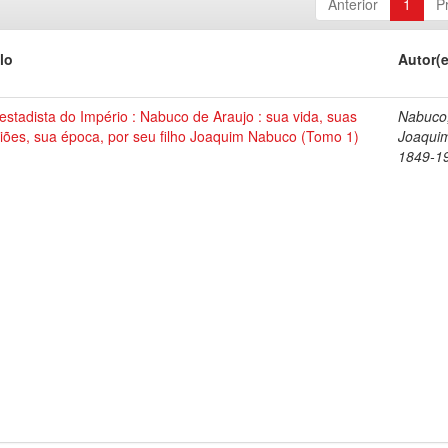
Anterior
1
P
lo
Autor(
stadista do Império : Nabuco de Araujo : sua vida, suas
Nabuco
iões, sua época, por seu filho Joaquim Nabuco (Tomo 1)
Joaqui
1849-1