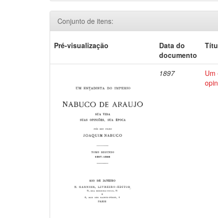
Conjunto de itens:
Pré-visualização
Data do
Títu
documento
1897
Um e
opin