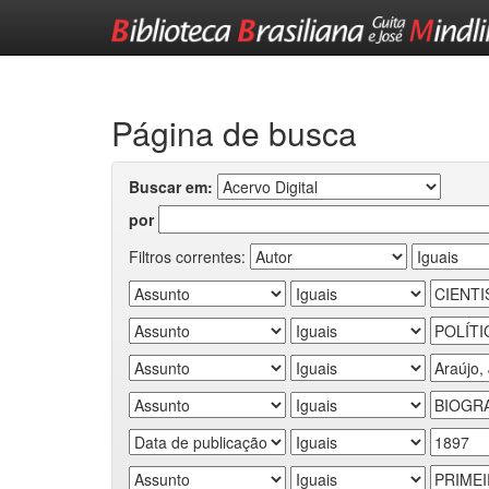
Skip
navigation
Página de busca
Buscar em:
por
Filtros correntes: