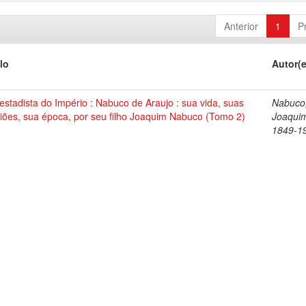
Anterior
1
P
lo
Autor(
stadista do Império : Nabuco de Araujo : sua vida, suas
Nabuco
iões, sua época, por seu filho Joaquim Nabuco (Tomo 2)
Joaqui
1849-1