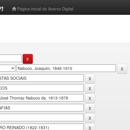
-->
Página inicial do Acervo Digital