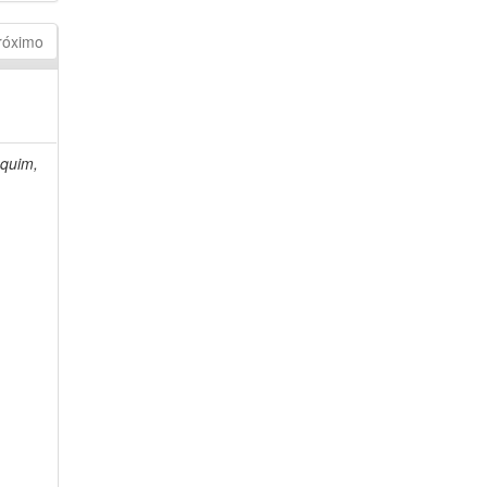
róximo
quim,