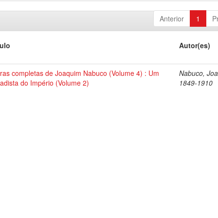
Anterior
1
P
tulo
Autor(es)
ras completas de Joaquim Nabuco (Volume 4) : Um
Nabuco, Joa
tadista do Império (Volume 2)
1849-1910