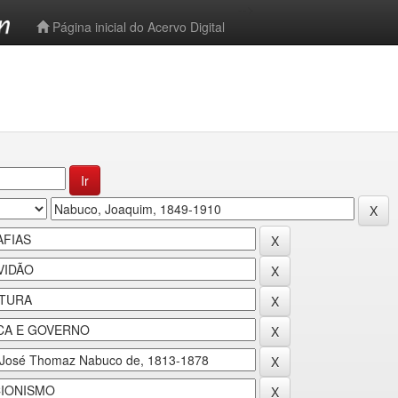
-->
Página inicial do Acervo Digital