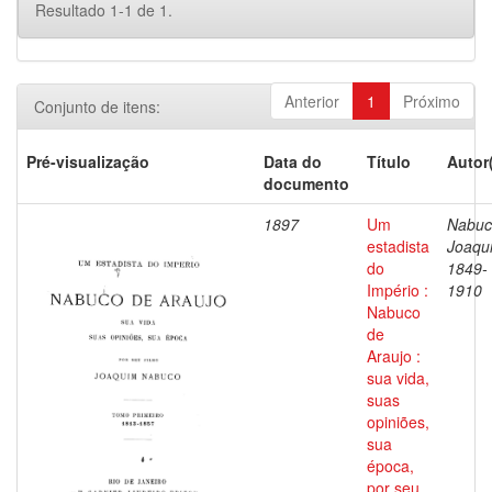
Resultado 1-1 de 1.
Anterior
1
Próximo
Conjunto de itens:
Pré-visualização
Data do
Título
Autor
documento
1897
Um
Nabuc
estadista
Joaqu
do
1849-
Império :
1910
Nabuco
de
Araujo :
sua vida,
suas
opiniões,
sua
época,
por seu