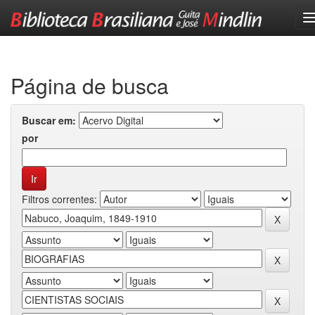
Skip
navigation
Página de busca
Buscar em:
por
Filtros correntes: