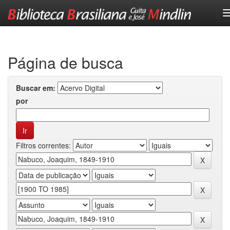
Skip
navigation
Página de busca
Buscar em:
por
Filtros correntes: