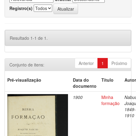
Registro(s)
Resultado 1-1 de 1.
Anterior
1
Próximo
Conjunto de itens:
Pré-visualização
Data do
Título
Autor
documento
1900
Minha
Nabuc
formação
Joaqu
1849-
1910