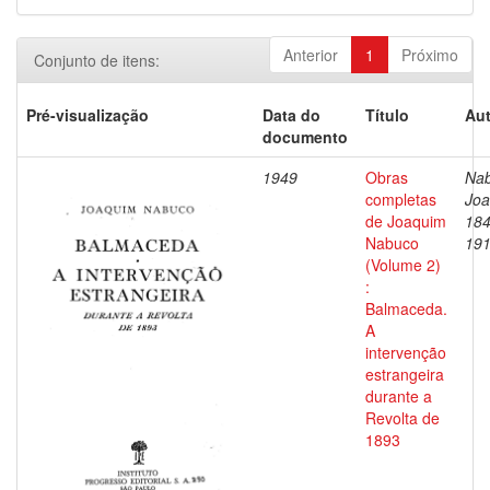
Anterior
1
Próximo
Conjunto de itens:
Pré-visualização
Data do
Título
Aut
documento
1949
Obras
Nab
completas
Joa
de Joaquim
184
Nabuco
19
(Volume 2)
:
Balmaceda.
A
intervenção
estrangeira
durante a
Revolta de
1893