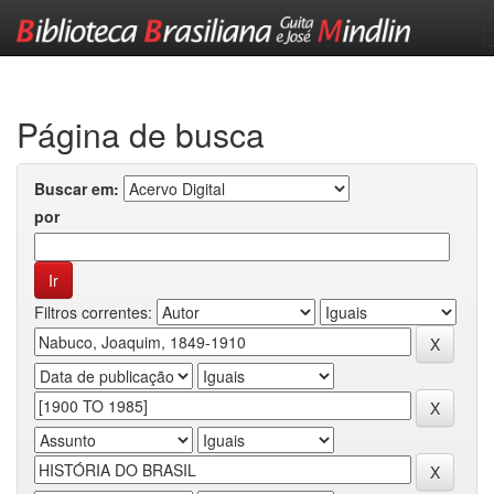
Skip
navigation
Página de busca
Buscar em:
por
Filtros correntes: