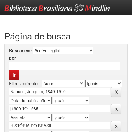
Skip
navigation
Página de busca
Buscar em:
por
Filtros correntes: