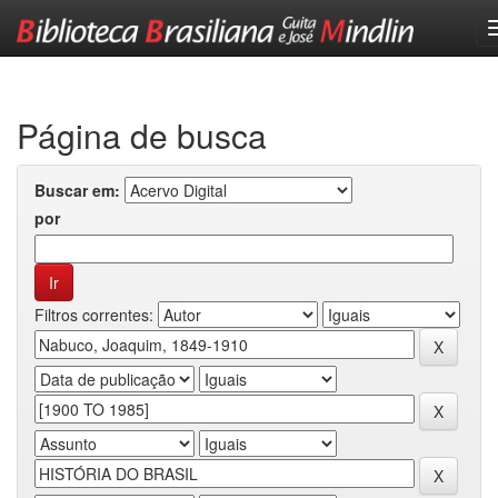
Skip
navigation
Página de busca
Buscar em:
por
Filtros correntes: