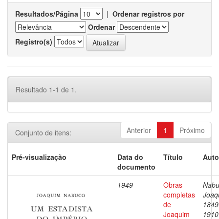
Resultados/Página
|
Ordenar registros por
Ordenar
Registro(s)
Resultado 1-1 de 1.
Anterior
1
Próximo
Conjunto de itens:
Pré-visualização
Data do
Título
Auto
documento
1949
Obras
Nabu
completas
Joaq
de
1849
Joaquim
1910