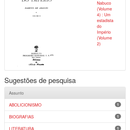
Nabuco
(Volume
4) : Um
estadista
do
Império
(Volume
2)
Sugestões de pesquisa
Assunto
ABOLICIONISMO
1
BIOGRAFIAS
1
LITERATURA
1