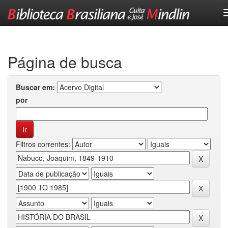
Skip
navigation
Página de busca
Buscar em:
por
Filtros correntes: