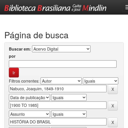
Skip
navigation
Página de busca
Buscar em:
por
Filtros correntes: