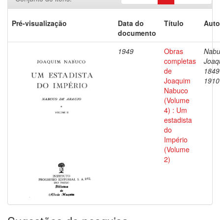
Pré-visualização
Data do
Título
Auto
documento
1949
Obras
Nabu
completas
Joaq
de
1849
Joaquim
1910
Nabuco
(Volume
4) : Um
estadista
do
Império
(Volume
2)