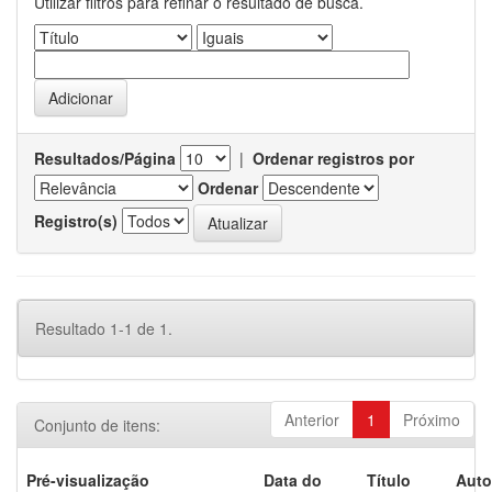
Utilizar filtros para refinar o resultado de busca.
Resultados/Página
|
Ordenar registros por
Ordenar
Registro(s)
Resultado 1-1 de 1.
Anterior
1
Próximo
Conjunto de itens:
Pré-visualização
Data do
Título
Auto