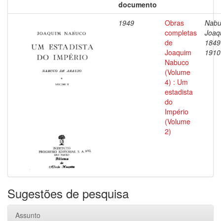
documento
1949
Obras
Nabu
completas
Joaq
de
1849
Joaquim
1910
Nabuco
(Volume
4) : Um
estadista
do
Império
(Volume
2)
Sugestões de pesquisa
Assunto