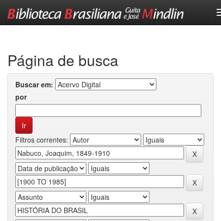
Skip
navigation
Página de busca
Buscar em:
por
Filtros correntes: