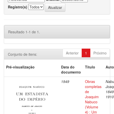
Registro(s)
Resultado 1-1 de 1.
Anterior
1
Próximo
Conjunto de itens:
Pré-visualização
Data do
Título
Auto
documento
1949
Obras
Nabu
completas
Joaq
de
1849
Joaquim
1910
Nabuco
(Volume
4) : Um