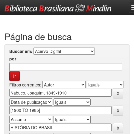
Skip
navigation
Página de busca
Buscar em:
por
Filtros correntes: