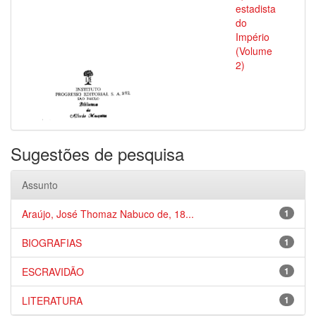
estadista
do
Império
(Volume
2)
Sugestões de pesquisa
Assunto
Araújo, José Thomaz Nabuco de, 18...
1
BIOGRAFIAS
1
ESCRAVIDÃO
1
LITERATURA
1