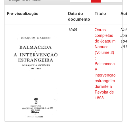
Pré-visualização
Data do
Título
Aut
documento
1949
Obras
Nab
completas
Joa
de Joaquim
184
Nabuco
19
(Volume 2)
:
Balmaceda.
A
intervenção
estrangeira
durante a
Revolta de
1893