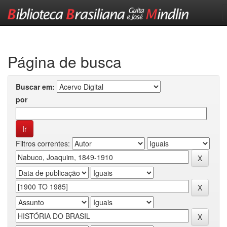
Skip
navigation
Página de busca
Buscar em:
por
Filtros correntes: