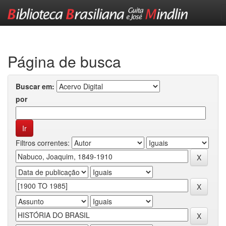
Skip
navigation
Página de busca
Buscar em:
por
Filtros correntes: