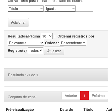
Utilizar filtros para refinar o resultado de busca.
Resultados/Página
|
Ordenar registros por
Ordenar
Registro(s)
Resultado 1-1 de 1.
Anterior
1
Próximo
Conjunto de itens:
Pré-visualização
Data do
Título
Aut