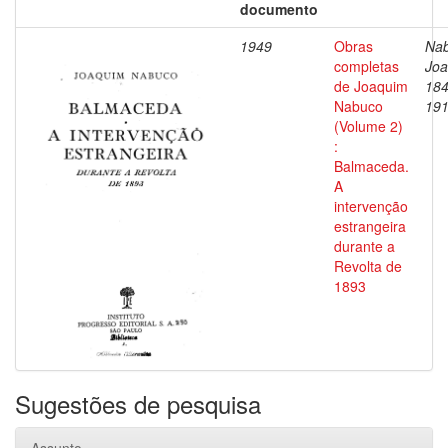
documento
1949
Obras
Nab
completas
Joa
de Joaquim
184
Nabuco
19
(Volume 2)
:
Balmaceda.
A
intervenção
estrangeira
durante a
Revolta de
1893
Sugestões de pesquisa