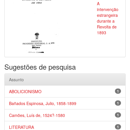
A
intervenção
estrangeira
durante a
Revolta de
1893
Sugestões de pesquisa
Assunto
ABOLICIONISMO
1
Bañados Espinosa, Julio, 1858-1899
1
Camões, Luís de, 1524?-1580
1
LITERATURA
1