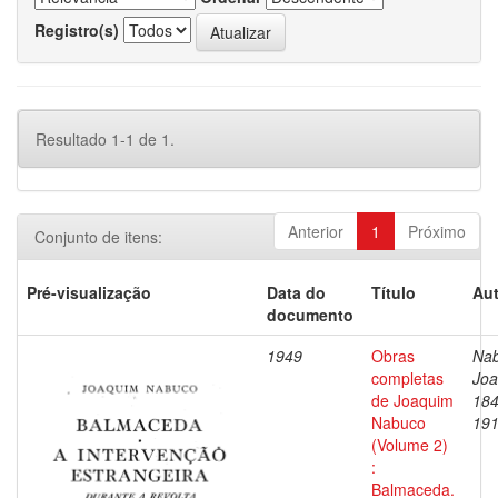
Registro(s)
Resultado 1-1 de 1.
Anterior
1
Próximo
Conjunto de itens:
Pré-visualização
Data do
Título
Aut
documento
1949
Obras
Nab
completas
Joa
de Joaquim
184
Nabuco
19
(Volume 2)
:
Balmaceda.