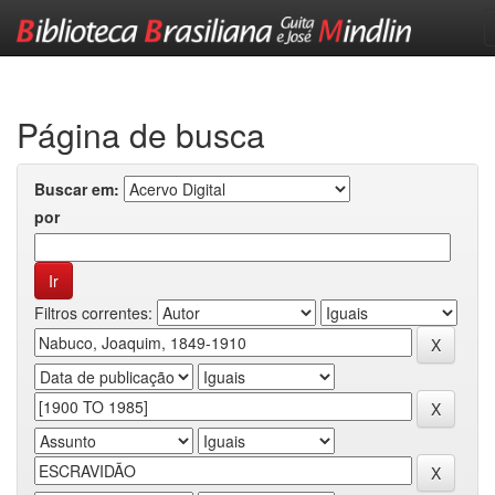
Skip
navigation
Página de busca
Buscar em:
por
Filtros correntes: