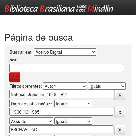
Skip
navigation
Página de busca
Buscar em:
por
Filtros correntes: