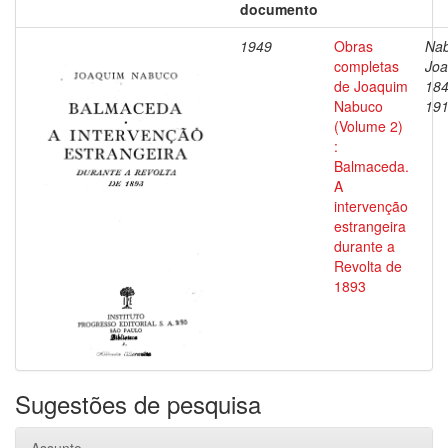
documento
1949
Obras
Nab
completas
Joa
de Joaquim
184
Nabuco
19
(Volume 2)
:
Balmaceda.
A
intervenção
estrangeira
durante a
Revolta de
1893
Sugestões de pesquisa