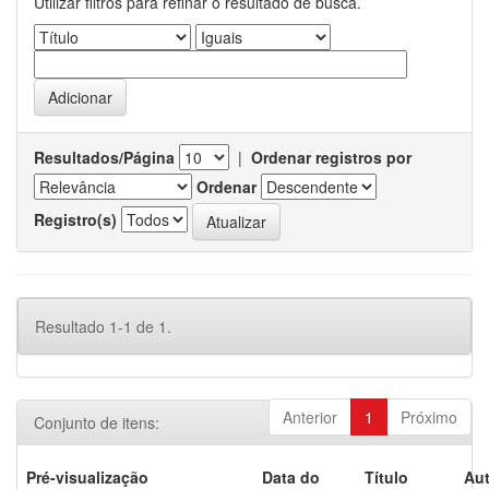
Utilizar filtros para refinar o resultado de busca.
Resultados/Página
|
Ordenar registros por
Ordenar
Registro(s)
Resultado 1-1 de 1.
Anterior
1
Próximo
Conjunto de itens:
Pré-visualização
Data do
Título
Aut