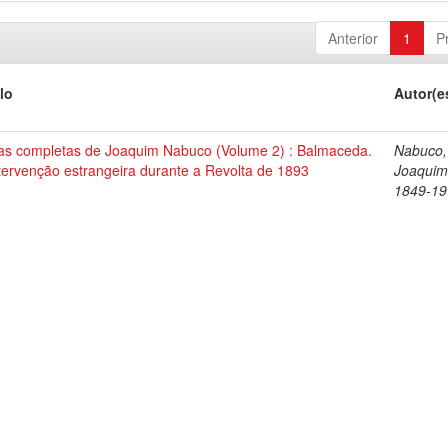
Anterior
1
P
lo
Autor(e
as completas de Joaquim Nabuco (Volume 2) : Balmaceda.
Nabuco,
tervenção estrangeira durante a Revolta de 1893
Joaquim
1849-19