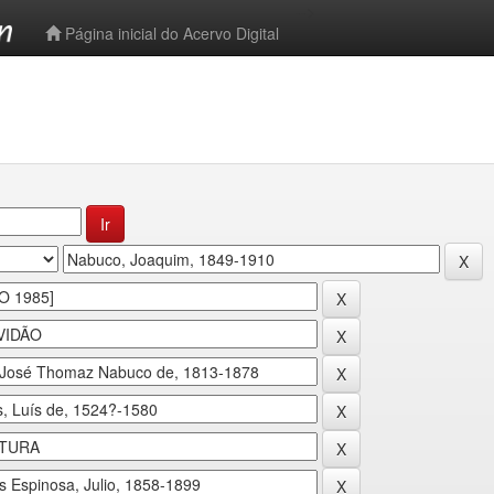
-->
Página inicial do Acervo Digital