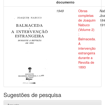
documento
1949
Obras
Nab
completas
Joa
de Joaquim
184
Nabuco
19
(Volume 2)
:
Balmaceda.
A
intervenção
estrangeira
durante a
Revolta de
1893
Sugestões de pesquisa