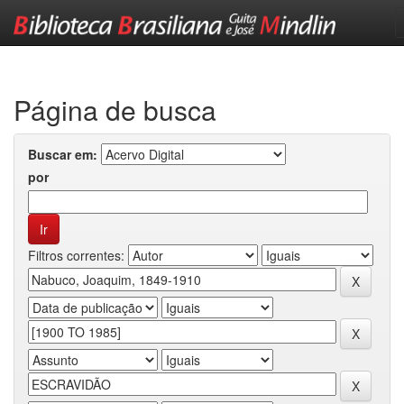
Skip
navigation
Página de busca
Buscar em:
por
Filtros correntes: