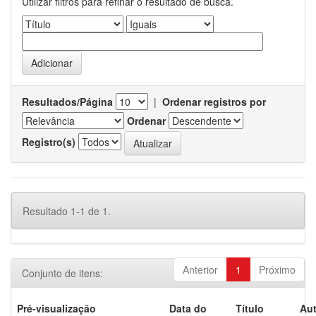
Utilizar filtros para refinar o resultado de busca.
Resultados/Página
|
Ordenar registros por
Ordenar
Registro(s)
Resultado 1-1 de 1.
Anterior
1
Próximo
Conjunto de itens:
Pré-visualização
Data do
Título
Aut