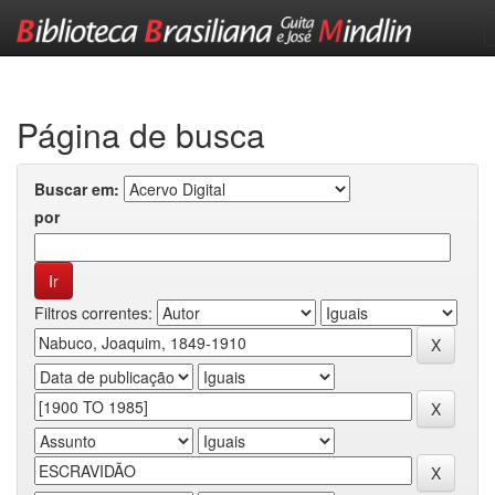
Skip
navigation
Página de busca
Buscar em:
por
Filtros correntes: