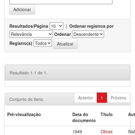
Resultados/Página
|
Ordenar registros por
Ordenar
Registro(s)
Resultado 1-1 de 1.
Anterior
1
Próximo
Conjunto de itens:
Pré-visualização
Data do
Título
Aut
documento
1949
Obras
Nab