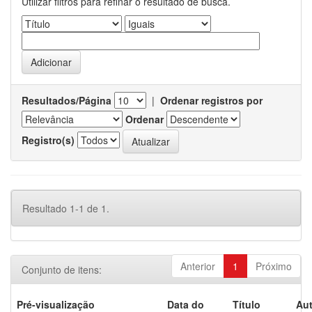
Utilizar filtros para refinar o resultado de busca.
Resultados/Página
|
Ordenar registros por
Ordenar
Registro(s)
Resultado 1-1 de 1.
Anterior
1
Próximo
Conjunto de itens:
Pré-visualização
Data do
Título
Aut