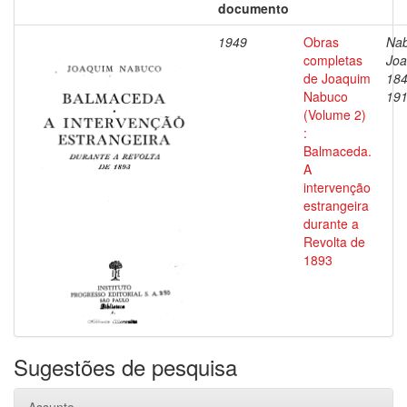
documento
1949
Obras
Nab
completas
Joa
de Joaquim
184
Nabuco
19
(Volume 2)
:
Balmaceda.
A
intervenção
estrangeira
durante a
Revolta de
1893
Sugestões de pesquisa