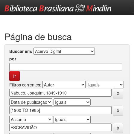
Skip
navigation
Página de busca
Buscar em:
por
Filtros correntes: