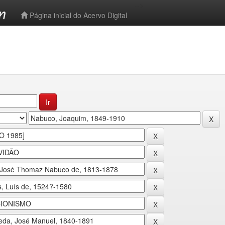
-->
Página inicial do Acervo Digital