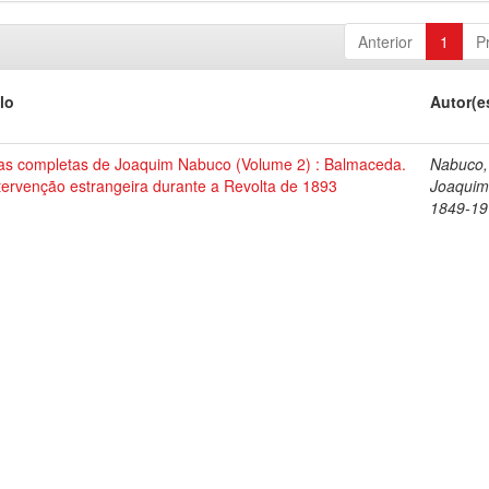
Anterior
1
P
lo
Autor(e
as completas de Joaquim Nabuco (Volume 2) : Balmaceda.
Nabuco,
tervenção estrangeira durante a Revolta de 1893
Joaquim
1849-19