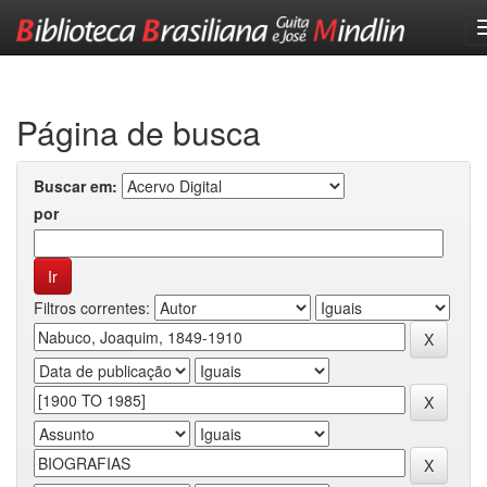
Skip
navigation
Página de busca
Buscar em:
por
Filtros correntes: