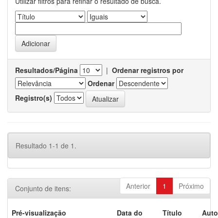
Utilizar filtros para refinar o resultado de busca.
Resultados/Página
|
Ordenar registros por
Ordenar
Registro(s)
Resultado 1-1 de 1.
Anterior
1
Próximo
Conjunto de itens:
Pré-visualização
Data do
Título
Auto