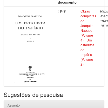
documento
1949
Obras
Nabu
completas
Joaq
de
1849
Joaquim
1910
Nabuco
(Volume
4) : Um
estadista
do
Império
(Volume
2)
Sugestões de pesquisa
Assunto