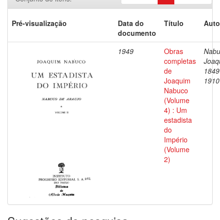
Pré-visualização
Data do
Título
Auto
documento
1949
Obras
Nabu
completas
Joaq
de
1849
Joaquim
1910
Nabuco
(Volume
4) : Um
estadista
do
Império
(Volume
2)