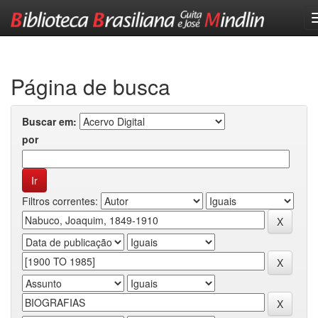
Skip
navigation
Página de busca
Buscar em:
por
Filtros correntes: