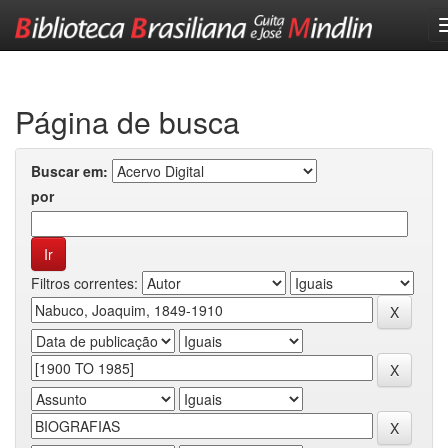
Skip
navigation
Página de busca
Buscar em:
por
Filtros correntes: