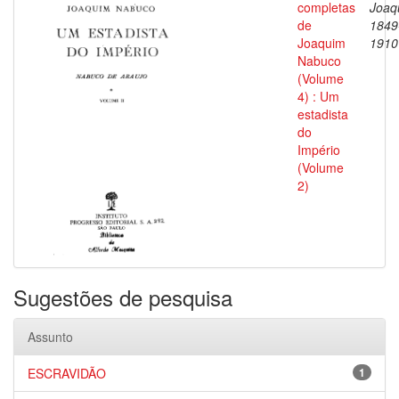
completas
Joaq
de
1849
Joaquim
1910
Nabuco
(Volume
4) : Um
estadista
do
Império
(Volume
2)
Sugestões de pesquisa
Assunto
ESCRAVIDÃO
1