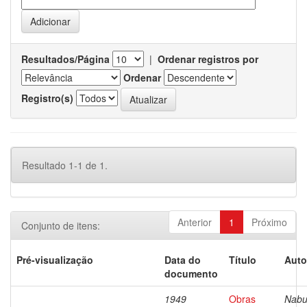
Resultados/Página
|
Ordenar registros por
Ordenar
Registro(s)
Resultado 1-1 de 1.
Anterior
1
Próximo
Conjunto de itens:
Pré-visualização
Data do
Título
Auto
documento
1949
Obras
Nabu