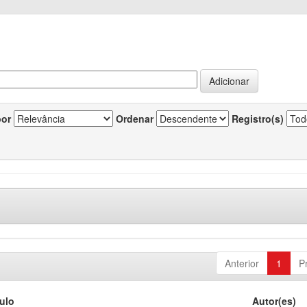
por
Ordenar
Registro(s)
Anterior
1
P
tulo
Autor(es)