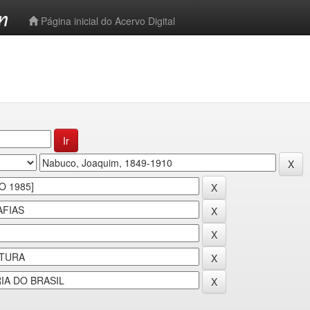
-->
Página inicial do Acervo Digital