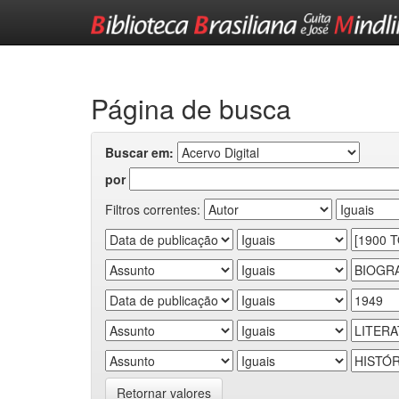
Skip
navigation
Página de busca
Buscar em:
por
Filtros correntes:
Retornar valores