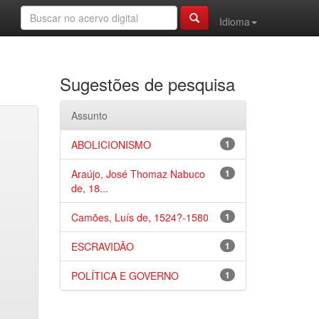
Idioma
Sugestões de pesquisa
Assunto
ABOLICIONISMO
1
Araújo, José Thomaz Nabuco
1
de, 18...
Camões, Luís de, 1524?-1580
1
ESCRAVIDÃO
1
POLÍTICA E GOVERNO
1