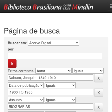
Skip
navigation
Página de busca
Buscar em:
por
Filtros correntes: