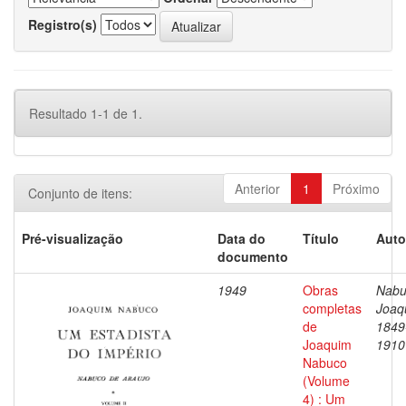
Registro(s)
Resultado 1-1 de 1.
Anterior
1
Próximo
Conjunto de itens:
Pré-visualização
Data do
Título
Auto
documento
1949
Obras
Nabu
completas
Joaq
de
1849
Joaquim
1910
Nabuco
(Volume
4) : Um