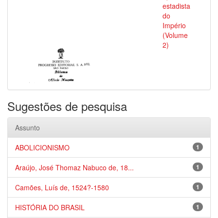
estadista
do
Império
(Volume
2)
Sugestões de pesquisa
Assunto
ABOLICIONISMO
1
Araújo, José Thomaz Nabuco de, 18...
1
Camões, Luís de, 1524?-1580
1
HISTÓRIA DO BRASIL
1