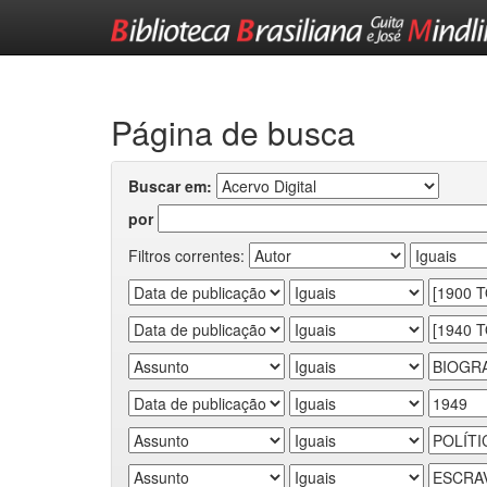
Skip
navigation
Página de busca
Buscar em:
por
Filtros correntes: