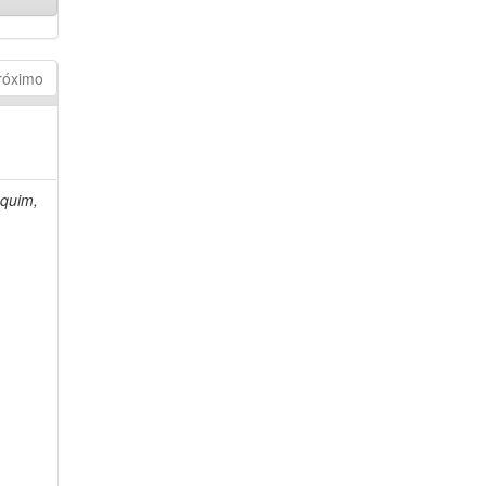
róximo
quim,