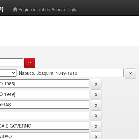
-->
Página inicial do Acervo Digital