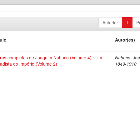
Anterior
1
P
tulo
Autor(es)
ras completas de Joaquim Nabuco (Volume 4) : Um
Nabuco, Joa
tadista do Império (Volume 2)
1849-1910